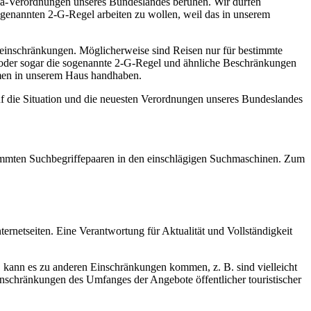
na-Verordnungen unseres Bundeslandes beruhen. Wir dürfen
ogenannten 2-G-Regel arbeiten zu wollen, weil das in unserem
seeinschränkungen. Möglicherweise sind Reisen nur für bestimmte
l oder sogar die sogenannte 2-G-Regel und ähnliche Beschränkungen
ahmen in unserem Haus handhaben.
uf die Situation und die neuesten Verordnungen unseres Bundeslandes
estimmten Suchbegriffepaaren in den einschlägigen Suchmaschinen. Zum
ernetseiten. Eine Verantwortung für Aktualität und Vollständigkeit
d, kann es zu anderen Einschränkungen kommen, z. B. sind vielleicht
inschränkungen des Umfanges der Angebote öffentlicher touristischer