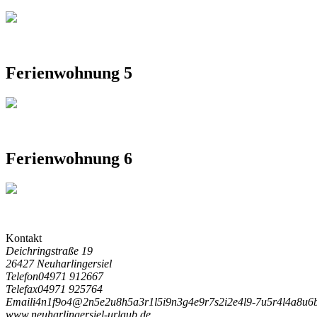
Ferienwohnung 5
Ferienwohnung 6
Kontakt
Deichringstraße 19
26427 Neuharlingersiel
Telefon
04971 912667
Telefax
04971 925764
Email
i
4
n
1
f
9
o
4
@
2
n
5
e
2
u
8
h
5
a
3
r
1
l
5
i
9
n
3
g
4
e
9
r
7
s
2
i
2
e
4
l
9
-
7
u
5
r
4
l
4
a
8
u
6
www.neuharlingersiel-urlaub.de