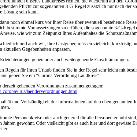
erordnungen unseres Landkreises richten, die wiederum auf den Coro
geltenden Pflicht zur sogenannten 3-G-Regel zusätzlich nur nach der s
ere Lösung sein kann.
 dann noch einmal kurz vor Ihrer Reise über eventuell bestehende Rei
tzlich bestimmte Voraussetzungen zu erfüllen, die sogenannte 3-G-Rege
rer Anreise, wie wir zum Zeitpunkt Ihres Aufenthaltes die Schutzmaßn
edlich und auch wir, Ihre Gastgeber, müssen vielleicht kurzfristig a
n aktuellen Gegebenheiten anpassen.
n Erleichterungen geben oder auch weitergehende Einschränkungen.
en Regeln für Ihren Urlaub finden Sie in der Regel sehr leicht mit b
 dann geben Sie ein "Corona Verordnung Landkreis".
n derzeit geltenden Verordnungen zusammengetragen:
um-coronavirus/­laenderverordnungen.html
ität und Vollständigkeit der Informationen auf den eben genannten Int
hmen.
timmte Personenkreise oder auch generell für alle Personen erlaubt sin
n Jahren gewohnt. Oder vielleicht gibt es auch hier und dort gewisse E
iter.