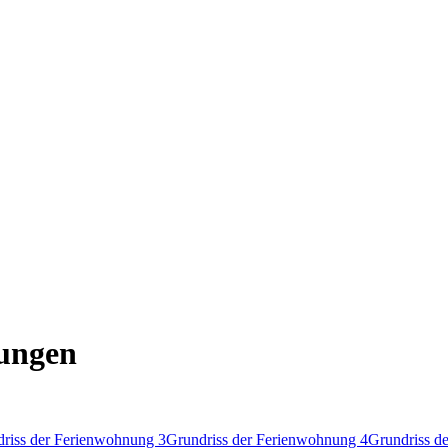
nungen
riss der Ferienwohnung 3
Grundriss der Ferienwohnung 4
Grundriss d