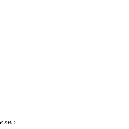
b
9
.
6
d
5
e
2