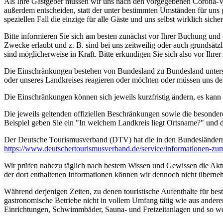
Als Ihre Gastgeber müssen wir uns nach den vorgegebenen Corona-V
außerdem entscheiden, statt der unter bestimmten Umständen für uns 
speziellen Fall die einzige für alle Gäste und uns selbst wirklich sich
Bitte informieren Sie sich am besten zunächst vor Ihrer Buchung und
Zwecke erlaubt und z. B. sind bei uns zeitweilig oder auch grundsä
sind möglicherweise in Kraft. Bitte erkundigen Sie sich also vor Ih
Die Einschränkungen bestehen von Bundesland zu Bundesland unterschi
oder unseres Landkreises reagieren oder möchten oder müssen uns de
Die Einschränkungen können sich jeweils kurzfristig ändern, es kan
Die jeweils geltenden offiziellen Beschränkungen sowie die besonder
Beispiel geben Sie ein "In welchem Landkreis liegt Ortsname?" und
Der Deutsche Tourismusverband (DTV) hat die in den Bundesländer
https://www.deutscher­tourismusverband.de/­service/­informationen-z
Wir prüfen nahezu täglich nach bestem Wissen und Gewissen die Aktual
der dort enthaltenen Informationen können wir dennoch nicht überne
Während derjenigen Zeiten, zu denen touristische Aufenthalte für bes
gastronomische Betriebe nicht in vollem Umfang tätig wie aus andere
Einrichtungen, Schwimmbäder, Sauna- und Freizeitanlagen und so we