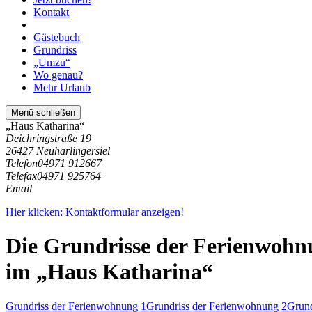
Kontakt
Gästebuch
Grundriss
„Umzu“
Wo genau?
Mehr Urlaub
Menü schließen
„Haus Katharina“
Deichringstraße 19
26427 Neuharlingersiel
Telefon
04971 912667
Telefax
04971 925764
Email
Hier klicken: Kontaktformular anzeigen!
Die Grundrisse der Ferienwoh
im „Haus Katharina“
Grundriss der Ferienwohnung 1
Grundriss der Ferienwohnung 2
Grund