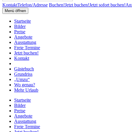
Kontakt
Telefon/Adresse
Buchen!
Jetzt buchen!
Jetzt sofort buchen!
Anf
Menü öffnen
Startseite
Bilder
Preise
Angebote
Ausstattung
Freie Termine
Jetzt buchen!
Kontakt
Gästebuch
Grundriss
„Umzu“
Wo genau?
Mehr Urlaub
Startseite
Bilder
Preise
Angebote
Ausstattung
Freie Termine
Jetzt buchen!