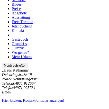
Bilder
Preise
Angebote
Ausstattung
Freie Termine
Jetzt buchen!
Kontakt
Gästebuch
Grundriss
„Umzu“
Wo genau?
Mehr Urlaub
Menü schließen
„Haus Katharina“
Deichringstraße 19
26427 Neuharlingersiel
Telefon
04971 912667
Telefax
04971 925764
Email
Hier klicken: Kontaktformular anzeigen!